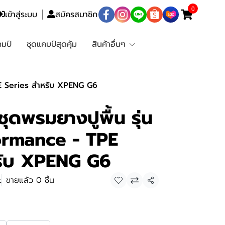
0
เข้าสู่ระบบ
สมัครสมาชิก
มป์
ชุดแคมป์สุดคุ้ม
สินค้าอื่นๆ
E Series สำหรับ XPENG G6
ดพรมยางปูพื้น รุ่น
ormance - TPE
รับ XPENG G6
t
ขายแล้ว 0 ชิ้น
แชร์