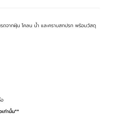
นรถจากฝุ่น โคลน น้ำ และคราบสกปรก พร้อมวัสดุ
้อ
อเท่านั้น**