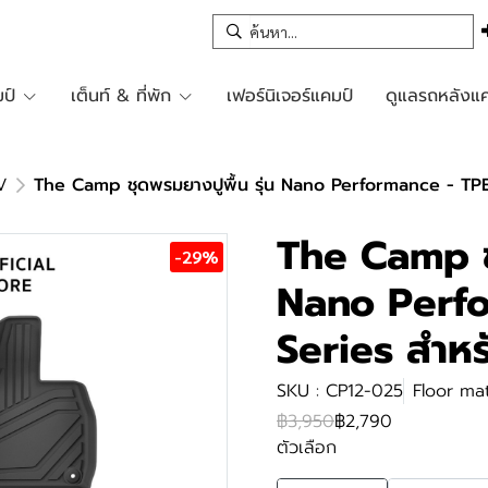
ป์
เต็นท์ & ที่พัก
เฟอร์นิเจอร์แคมป์
ดูแลรถหลังแค
V
The Camp ชุดพรมยางปูพื้น รุ่น Nano Performance - TP
The Camp ชุ
-29%
Nano Perf
Series สำห
SKU : CP12-025
Floor ma
฿3,950
฿2,790
ตัวเลือก