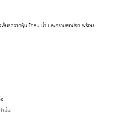
องพื้นรถจากฝุ่น โคลน น้ำ และคราบสกปรก พร้อม
้อ
ท่านั้น