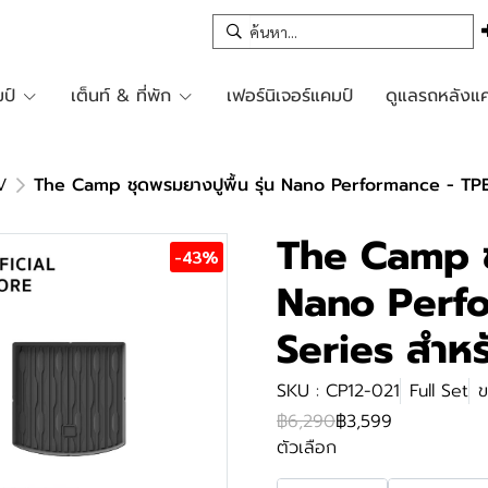
ป์
เต็นท์ & ที่พัก
เฟอร์นิเจอร์แคมป์
ดูแลรถหลังแค
V
The Camp ชุดพรมยางปูพื้น รุ่น Nano Performance - TPE
The Camp ชุ
-43%
Nano Perf
Series สำห
SKU : CP12-021
Full Set
ข
฿6,290
฿3,599
ตัวเลือก