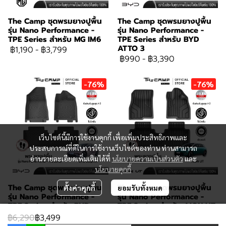
The Camp ชุดพรมยางปูพื้น
The Camp ชุดพรมยางปูพื้น
รุ่น Nano Performance -
รุ่น Nano Performance -
TPE Series สำหรับ MG IM6
TPE Series สำหรับ BYD
ATTO 3
฿1,190
-
฿3,799
฿990
-
฿3,390
-76%
-76%
เว็บไซต์นี้มีการใช้งานคุกกี้ เพื่อเพิ่มประสิทธิภาพและ
ประสบการณ์ที่ดีในการใช้งานเว็บไซต์ของท่าน ท่านสามารถ
อ่านรายละเอียดเพิ่มเติมได้ที่
นโยบายความเป็นส่วนตัว
และ
นโยบายคุกกี้
The Camp ชุดพรมยางปูพื้น
The Camp ชุดพรมยางปูพื้น
ตั้งค่าคุกกี้
ยอมรับทั้งหมด
รุ่น Nano Performance -
รุ่น Nano Performance -
TPE Series สำหรับ BYD
TPE Series สำหรับ AION UT
Dolphin
฿890
-
฿3,099
฿6,290
฿3,499
฿890
-
฿3,299