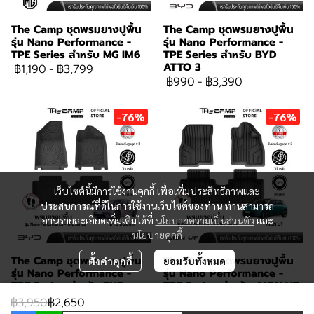
The Camp ชุดพรมยางปูพื้น
The Camp ชุดพรมยางปูพื้น
รุ่น Nano Performance -
รุ่น Nano Performance -
TPE Series สำหรับ MG IM6
TPE Series สำหรับ BYD
ATTO 3
฿1,190
-
฿3,799
฿990
-
฿3,390
-76%
-76%
เว็บไซต์นี้มีการใช้งานคุกกี้ เพื่อเพิ่มประสิทธิภาพและ
ประสบการณ์ที่ดีในการใช้งานเว็บไซต์ของท่าน ท่านสามารถ
อ่านรายละเอียดเพิ่มเติมได้ที่
นโยบายความเป็นส่วนตัว
และ
นโยบายคุกกี้
The Camp ชุดพรมยางปูพื้น
The Camp ชุดพรมยางปูพื้น
ตั้งค่าคุกกี้
ยอมรับทั้งหมด
รุ่น Nano Performance -
รุ่น Nano Performance -
TPE Series สำหรับ BYD
TPE Series สำหรับ AION UT
Dolphin
฿890
-
฿3,099
฿3,950
฿2,650
฿890
-
฿3,299