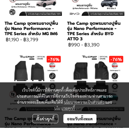
The Camp ชุดพรมยางปูพื้น
The Camp ชุดพรมยางปูพื้น
รุ่น Nano Performance -
รุ่น Nano Performance -
TPE Series สำหรับ MG IM6
TPE Series สำหรับ BYD
ATTO 3
฿1,190
-
฿3,799
฿990
-
฿3,390
-76%
-76%
เว็บไซต์นี้มีการใช้งานคุกกี้ เพื่อเพิ่มประสิทธิภาพและ
ประสบการณ์ที่ดีในการใช้งานเว็บไซต์ของท่าน ท่านสามารถ
อ่านรายละเอียดเพิ่มเติมได้ที่
นโยบายความเป็นส่วนตัว
และ
นโยบายคุกกี้
The Camp ชุดพรมยางปูพื้น
The Camp ชุดพรมยางปูพื้น
ตั้งค่าคุกกี้
ยอมรับทั้งหมด
รุ่น Nano Performance -
รุ่น Nano Performance -
TPE Series สำหรับ BYD
TPE Series สำหรับ AION UT