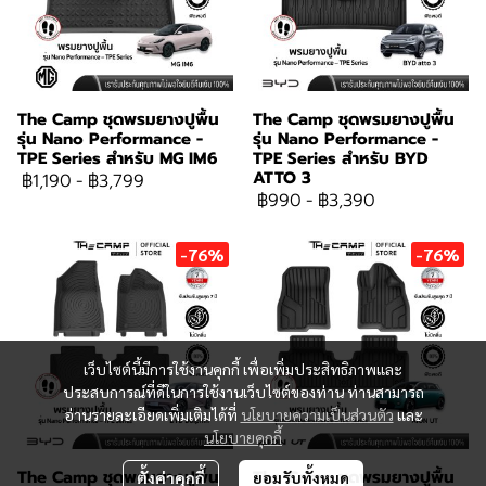
The Camp ชุดพรมยางปูพื้น
The Camp ชุดพรมยางปูพื้น
รุ่น Nano Performance -
รุ่น Nano Performance -
TPE Series สำหรับ MG IM6
TPE Series สำหรับ BYD
ATTO 3
฿1,190
-
฿3,799
฿990
-
฿3,390
-76%
-76%
เว็บไซต์นี้มีการใช้งานคุกกี้ เพื่อเพิ่มประสิทธิภาพและ
ประสบการณ์ที่ดีในการใช้งานเว็บไซต์ของท่าน ท่านสามารถ
อ่านรายละเอียดเพิ่มเติมได้ที่
นโยบายความเป็นส่วนตัว
และ
นโยบายคุกกี้
The Camp ชุดพรมยางปูพื้น
The Camp ชุดพรมยางปูพื้น
ตั้งค่าคุกกี้
ยอมรับทั้งหมด