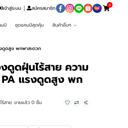
0
เข้าสู่ระบบ
สมัครสมาชิก
มป์
ชุดแคมป์สุดคุ้ม
สินค้าอื่นๆ
แรงดูดสูง พกพาสะดวก
องดูดฝุ่นไร้สาย ความ
PA แรงดูดสูง พก
นไร้สาย
ขายแล้ว 0 ชิ้น
แชร์