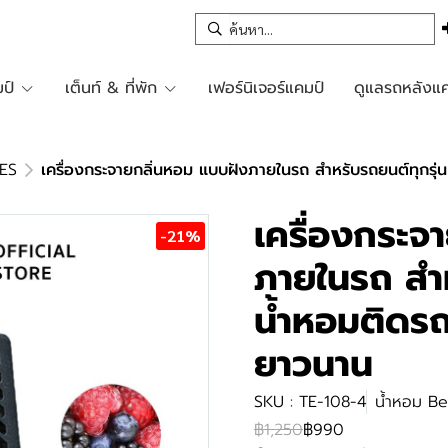
ป์
เต็นท์ & ที่พัก
เฟอร์นิเจอร์แคมป์
ดูแลรถหลังแค
ES
เครื่องกระจายกลิ่นหอม แบบฝังภายในรถ สำหรับรถยนต์ทุกรุ
เครื่องกระจ
-21%
ภายในรถ สำห
น้ำหอมติดรถ
ยาวนาน
SKU : TE-108-4
น้ำหอม Be
฿1,250
฿990