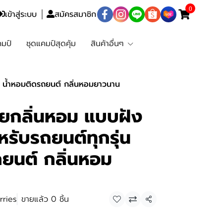
0
เข้าสู่ระบบ
สมัครสมาชิก
มป์
ชุดแคมป์สุดคุ้ม
สินค้าอื่นๆ
่น น้ำหอมติดรถยนต์ กลิ่นหอมยาวนาน
ายกลิ่นหอม แบบฝัง
รับรถยนต์ทุกรุ่น
ยนต์ กลิ่นหอม
rries
ขายแล้ว 0 ชิ้น
แชร์