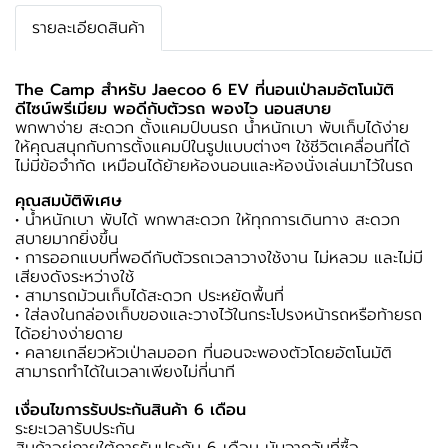
รายละเอียดสินค้า
The Camp สำหรับ Jaecoo 6 EV ที่นอนเป่าลมอัตโนมัติ
ดีไซน์พรีเมียม พอดีกับตัวรถ พองไว นอนสบาย
พกพาง่าย สะดวก ตั้งแคมป์บนรถ น้ำหนักเบา พับเก็บได้ง่าย
ให้คุณสนุกกับการตั้งแคมป์ในรูปแบบต่างๆ ใช้ชีวิตเคลื่อนที่ได้
ไม่มีข้อจำกัด เหมือนได้ย้ายห้องนอนและห้องนั่งเล่นมาไว้ในรถ
คุณสมบัติพิเศษ
• น้ำหนักเบา พับได้ พกพาสะดวก ให้ทุกการเดินทาง สะดวก
สบายมากยิ่งขึ้น
• การออกแบบที่พอดีกับตัวรถเวลาวางใช้งาน ไม่หลวม และไม่มี
เสียงดังระหว่างใช้
• สามารถม้วนเก็บได้สะดวก ประหยัดพื้นที่
• ใส่ลงในกล่องเก็บของและวางไว้ในกระโปรงหน้ารถหรือท้ายรถ
ได้อย่างง่ายดาย
• คลายเกลียวหัวเป่าลมออก ที่นอนจะพองตัวโดยอัตโนมัติ
สามารถทำได้ในเวลาเพียงไม่กี่นาที
เงื่อนไขการรับประกันสินค้า 6 เดือน
ระยะเวลารับประกัน