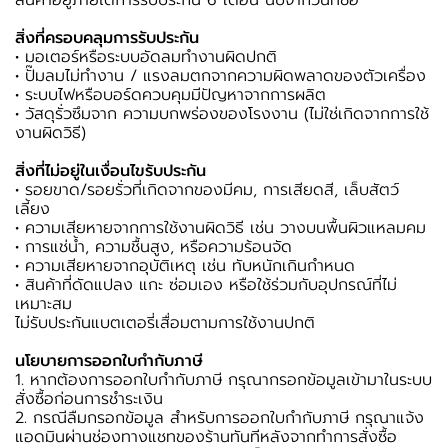
สินค้าอยู่ภายใต้การรับประกัน 6 เดือน นับจากวันที่ซื้อ
สิ่งที่ครอบคลุมการรับประกัน
• มอเตอร์หรือระบบอัดลมทำงานผิดปกติ
• ปั๊มลมไม่ทำงาน / แรงลมตกจากความผิดพลาดของตัวเครื่อง
• ระบบไฟหรือบอร์ดควบคุมมีปัญหาจากการผลิต
• วัสดุรั่วซึมจาก ความบกพร่องของโรงงาน (ไม่ใช่เกิดจากการใช้
งานผิดวิธี)
สิ่งที่ไม่อยู่ในเงื่อนไขรับประกัน
• รอยขาด/รอยรั่วที่เกิดจากของมีคม, การเสียดสี, เล็บสัตว์
เลี้ยง
• ความเสียหายจากการใช้งานผิดวิธี เช่น วางบนพื้นผิวแหลมคม
• การแช่น้ำ, ความชื้นสูง, หรือความร้อนจัด
• ความเสียหายจากอุบัติเหตุ เช่น ทับหนักเกินกำหนด
• สินค้าที่ดัดแปลง แกะ ซ่อมเอง หรือใช้ร่วมกับอุปกรณ์ที่ไม่
เหมาะสม
ไม่รับประกันแบตเตอรี่เสื่อมตามการใช้งานปกติ
นโยบายการออกใบกำกับภาษี
1. หากต้องการออกใบกำกับภาษี กรุณากรอกข้อมูลเข้ามาในระบบ
สั่งซื้อก่อนการชำระเงิน
2. กรณีลืมกรอกข้อมูล สำหรับการออกใบกำกับภาษี กรุณาแจ้ง
แอดมินผ่านช่องทางแชทของร้านทันทีหลังจากทำการสั่งซื้อ