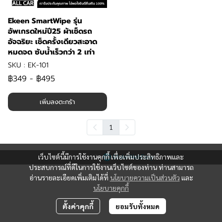
Ekeen SmartWipe รุ่น
อัพเกรดใหม่ปี25 ผ้าเช็ดรถ
อัจฉริยะ เช็ดครั้งเดียวสะอาด
หมดจด ซับน้ำเร็วกว่า 2 เท่า
SKU : EK-101
฿349
-
฿495
เพิ่มลงตะกร้า
1
Powered By
MakeWebEasy
เว็บไซต์นี้มีการใช้งานคุกกี้ เพื่อเพิ่มประสิทธิภาพและ
ประสบการณ์ที่ดีในการใช้งานเว็บไซต์ของท่าน ท่านสามารถ
อ่านรายละเอียดเพิ่มเติมได้ที่
นโยบายความเป็นส่วนตัว
และ
นโยบายคุกกี้
ตั้งค่าคุกกี้
ยอมรับทั้งหมด